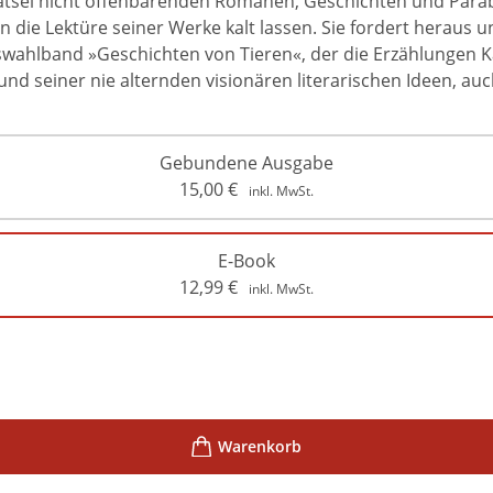
 Rätsel nicht offenbarenden Romanen, Geschichten und Parab
die Lektüre seiner Werke kalt lassen. Sie fordert heraus 
wahlband »Geschichten von Tieren«, der die Erzählungen Ka
und seiner nie alternden visionären literarischen Ideen, au
Gebundene Ausgabe
15,00
€
inkl. MwSt.
E-Book
12,99
€
inkl. MwSt.