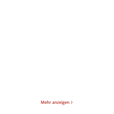
Oksana Sabuschko
Elke Heidenreich
Die längste Buchtour
Neulich im Himmel
Taschenbuch
Taschenbuch
15,00
€
*
15,00
€
*
Merken
Merken
Mehr anzeigen