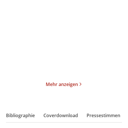
Raul Hilberg
Gesine Schwan
Die Vernichtung der
Europa versagt
europäischen Ju ...
Gebundene Ausgabe
E-Book
98,00
€
*
14,99
€
*
Merken
Merken
Mehr anzeigen
Bibliographie
Coverdownload
Pressestimmen