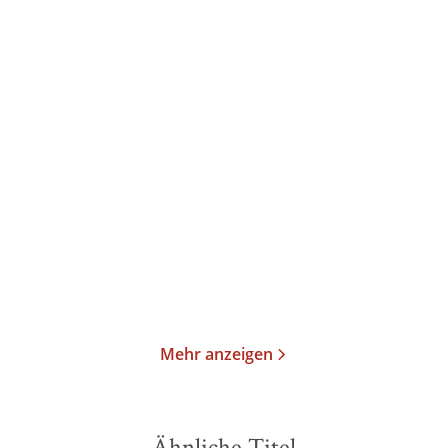
Götz Aly
Götz Aly
Das Prachtboot
Europa gegen die Juden
Taschenbuch
Taschenbuch
15,00
€
*
17,00
€
*
Merken
Merken
Mehr anzeigen
Ähnliche Titel