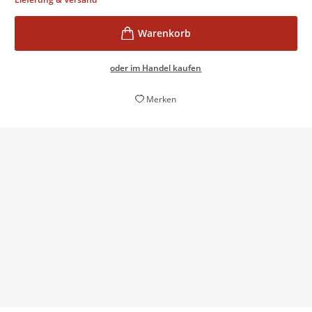
oder im Handel kaufen
Merken
Dieses kleine anrührende Buch, das der
Lebensgeschichte eines deutsch-jüdischen Kindes und
seiner Familie nachgeht, vermag ganze Bibliotheken
über den Nationalsozialismus zu ersetzen.
Hans-Martin Lohmann,
Die Zeit, 17. Juni 2004