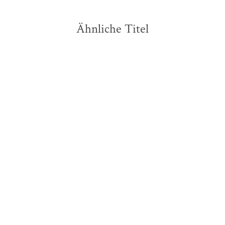
Ähnliche Titel
Caren Jeß
Emre Akal
Paul Grellong
...