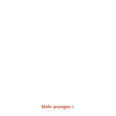
Hugo von Hofmannsthal
Hugo von Hofmannsthal
Katja
Kaluga
...
Jedermann
Herausgebertätigkeit
Gebundene Ausgabe
Gebundene Ausgabe
10,00
€
*
298,00
€
*
Im Handel kaufen
Merken
Merken
Mehr anzeigen