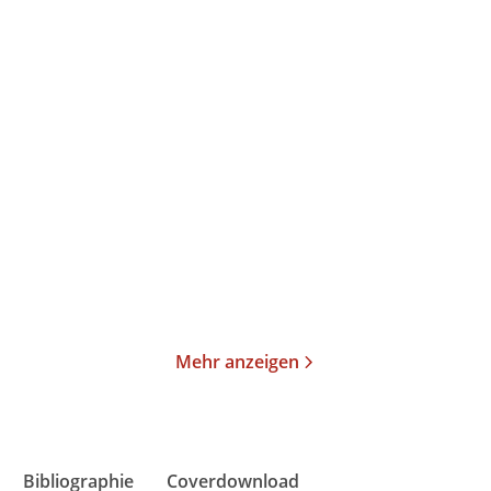
Roland Schimmelpfennig
Rosa von Praunheim
ANTHROPOLIS
Rosas Theater
Taschenbuch
Taschenbuch
24,00
€
*
15,00
€
*
Im Handel kaufen
Merken
Merken
Mehr anzeigen
Bibliographie
Coverdownload