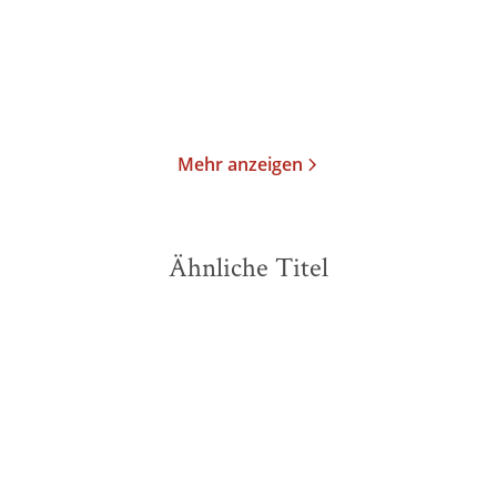
19,00
€
*
29,90
€
*
Im Handel kaufen
Merken
Merken
Mehr anzeigen
Ähnliche Titel