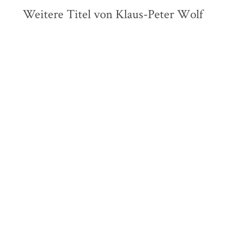
Weitere Titel von Klaus-Peter Wolf
ZUKÜNFTIG
ZUKÜNFTIG
Klaus-Peter Wolf
Klaus-Peter Wolf
Sommerfeldt Solo – Der
Sommerfeldt Solo – Die