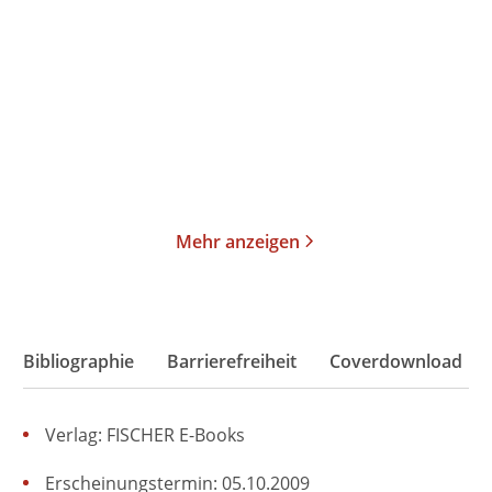
Sonnenwende - Die
Aschetod
hellste Nacht. De ...
Taschenbuch
Taschenbuch
13,00
€
*
14,00
€
*
Merken
Merken
Mehr anzeigen
Bibliographie
Barrierefreiheit
Coverdownload
Verlag: FISCHER E-Books
Erscheinungstermin: 05.10.2009