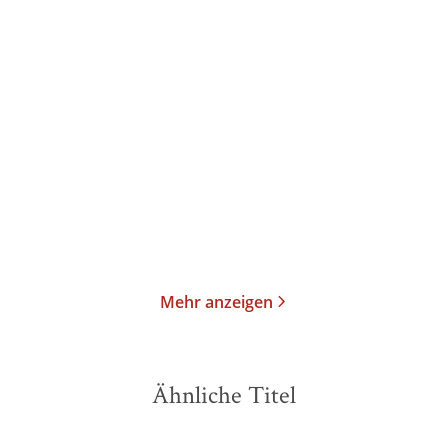
Klaus-Peter Wolf
Klaus-Peter Wolf
Ostfriesenlüge
Onkel Warfsmann und
das Meer
Taschenbuch
Gebundene Ausgabe
14,00
€
*
16,00
€
*
Merken
Merken
Mehr anzeigen
Ähnliche Titel