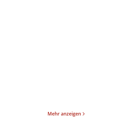
Klaus-Peter Wolf
Klaus-Peter Wolf
Ostfriesengrab
Ostfriesensünde
Taschenbuch
Taschenbuch
14,00
€
*
13,00
€
*
Merken
Merken
Mehr anzeigen