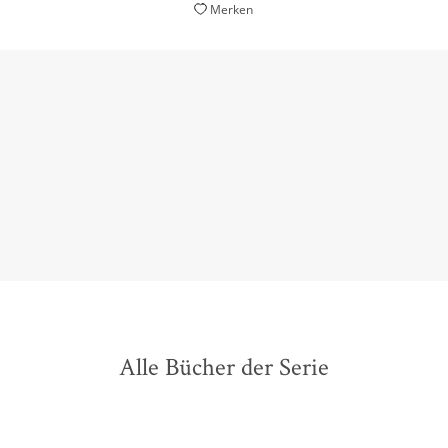
Merken
So gewähren ihre durchweg spannenden Krimis
immer auch einen interessanten Einblick in das
Leben der Amischen.
Kölner Stadt-Anzeiger, 02. August 2024
Alle Bücher der Serie