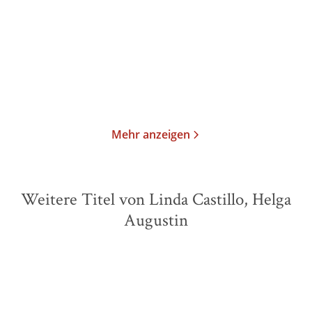
E-Book
Taschenbuch
2,99
€
*
14,00
€
*
Merken
Merken
Mehr anzeigen
Weitere Titel von Linda Castillo, Helga
Augustin
BESTSELLER
BESTSELLER