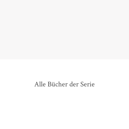
Ein eleganter Sommer-Krimi-Familien-Roman, leicht
zu lesen, mit sympathischen Figuren und schönen
Landschaftsbeschreibungen.
Irène Weitz,
Schweizer Familie, 15. August 2017
Alle Bücher der Serie
BESTSELLER