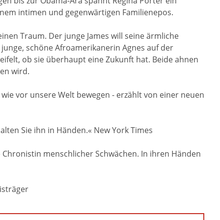
en bis zur Obama-Ära spannt Regina Porter ein
 einem intimen und gegenwärtigen Familienepos.
inen Traum. Der junge James will seine ärmliche
ie junge, schöne Afroamerikanerin Agnes auf der
felt, ob sie überhaupt eine Zukunft hat. Beide ahnen
en wird.
wie vor unsere Welt bewegen - erzählt von einer neuen
lten Sie ihn in Händen.« New York Times
ge Chronistin menschlicher Schwächen. In ihren Händen
isträger