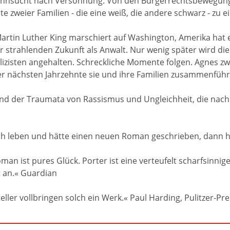
ehnsucht nach Versöhnung: Von den Bürgerrechtsbewegung
e zweier Familien - die eine weiß, die andere schwarz - zu
rtin Luther King marschiert auf Washington, Amerika hat e
er strahlenden Zukunft als Anwalt. Nur wenig später wird d
zisten angehalten. Schreckliche Momente folgen. Agnes zwei
er nächsten Jahrzehnte sie und ihre Familien zusammenführ
nd der Traumata von Rassismus und Ungleichheit, die nach 
 leben und hätte einen neuen Roman geschrieben, dann ha
n ist pures Glück. Porter ist eine verteufelt scharfsinni
t an.« Guardian
ller vollbringen solch ein Werk.« Paul Harding, Pulitzer-Pre