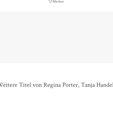
Merken
ein fesselndes Familienepos
Stern, 30. Januar 2020
eitere Titel von Regina Porter, Tanja Hande