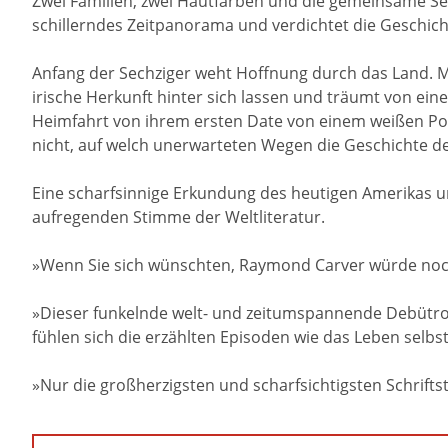
Zwei Familien, zwei Hautfarben und die gemeinsame S
schillerndes Zeitpanorama und verdichtet die Geschicht
Anfang der Sechziger weht Hoffnung durch das Land. Ma
irische Herkunft hinter sich lassen und träumt von ein
Heimfahrt von ihrem ersten Date von einem weißen Poli
nicht, auf welch unerwarteten Wegen die Geschichte d
Eine scharfsinnige Erkundung des heutigen Amerikas u
aufregenden Stimme der Weltliteratur.
»Wenn Sie sich wünschten, Raymond Carver würde noch
»Dieser funkelnde welt- und zeitumspannende Debütroma
fühlen sich die erzählten Episoden wie das Leben selbs
»Nur die großherzigsten und scharfsichtigsten Schriftste