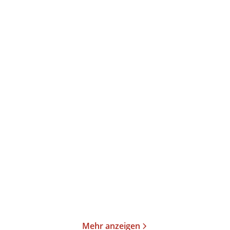
Rose Ausländer
Rose Ausländer
Schattenwald
Brief aus Rosen
Taschenbuch
Taschenbuch
9,95
€
*
17,00
€
*
Im Handel kaufen
Merken
Merken
Mehr anzeigen