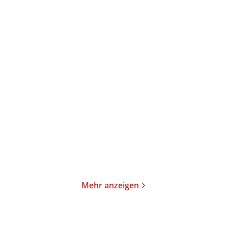
Jan Wagner
Kim Hyesoon
Steine & Erden
Autobiographie des Todes
Taschenbuch
Gebundene Ausgabe
14,00
€
*
28,00
€
*
Merken
Merken
Mehr anzeigen