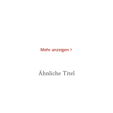
1887-1904
Ergebung, Warten ...
E-Book
Gebundene Ausgabe
44,99
€
*
48,00
€
*
Im Handel kaufen
Merken
Merken
Mehr anzeigen
Ähnliche Titel