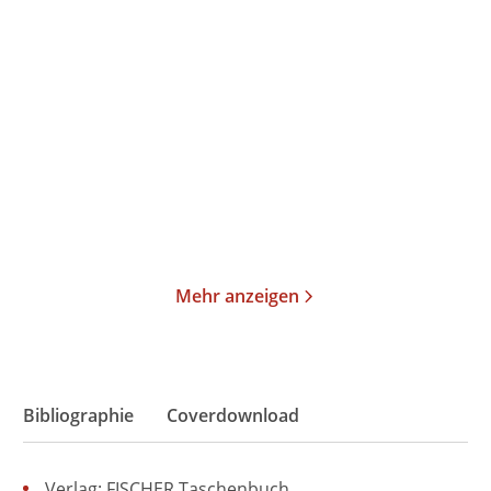
Charles Brenner
Robert Pfaller
Beate Hofstadler
Grundzüge der
After you get what you
Psychoanalyse
want, you do ...
Taschenbuch
E-Book
19,99
€
*
13,99
€
*
Merken
Merken
Mehr anzeigen
Bibliographie
Coverdownload
Verlag: FISCHER Taschenbuch