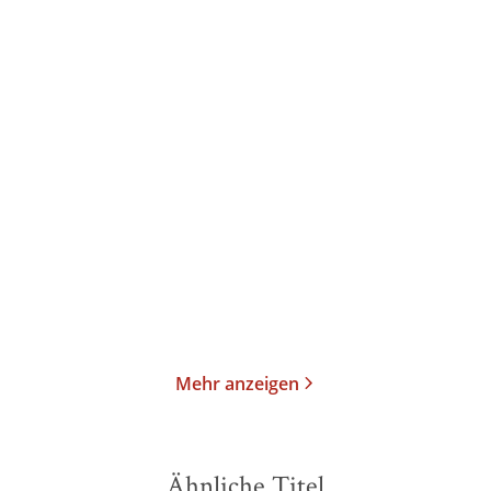
Sigmund Freud
Wilhelm Fließ
Sigmund Freud
Martha
Bernays
...
Briefe an Wilhelm Fließ
Warten in Ruhe und
1887-1904
Ergebung, Warten ...
E-Book
Gebundene Ausgabe
44,99
€
*
48,00
€
*
Im Handel kaufen
Merken
Merken
Mehr anzeigen
Ähnliche Titel