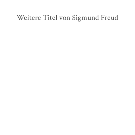
Weitere Titel von Sigmund Freud
Sigmund Freud
Martha
Sigmund Freud
Martha
Bernays
...
Bernays
...