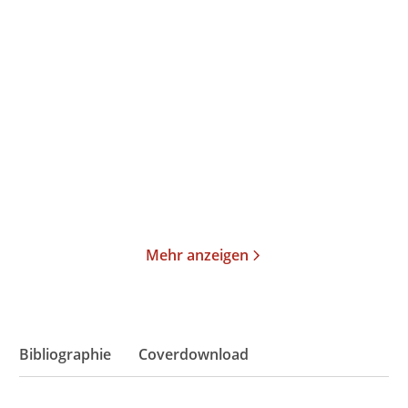
Charles Brenner
Robert Pfaller
Beate Hofstadler
Grundzüge der
After you get what you
Psychoanalyse
want, you do ...
Taschenbuch
E-Book
19,99
€
*
13,99
€
*
Merken
Merken
Mehr anzeigen
Bibliographie
Coverdownload