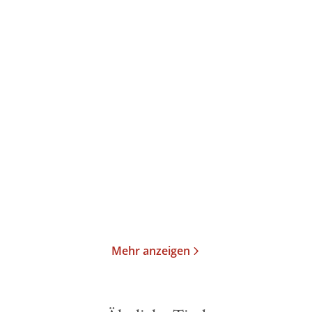
Sigmund Freud
Wilhelm Fließ
Sigmund Freud
Martha
Bernays
...
Briefe an Wilhelm Fließ
Warten in Ruhe und
1887-1904
Ergebung, Warten ...
E-Book
Gebundene Ausgabe
44,99
€
*
48,00
€
*
Im Handel kaufen
Merken
Merken
Mehr anzeigen