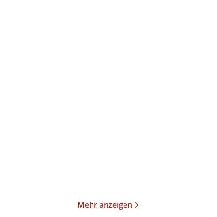
Sigmund Freud
Sigmund Freud
Zur Psychopathologie des
Werke aus den Jahren
Alltagsleb ...
1904-1905
Gebundene Ausgabe
Gebundene Ausgabe
54,00
€
*
54,00
€
*
Im Handel kaufen
Merken
Merken
Mehr anzeigen