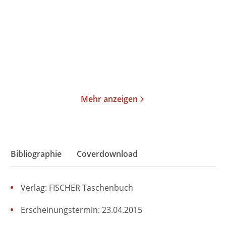
II. Der jun ...
III. Joseph ...
Taschenbuch
Taschenbuch
19,00
€
*
23,00
€
*
Merken
Merken
Mehr anzeigen
Bibliographie
Coverdownload
Verlag: FISCHER Taschenbuch
Erscheinungstermin: 23.04.2015