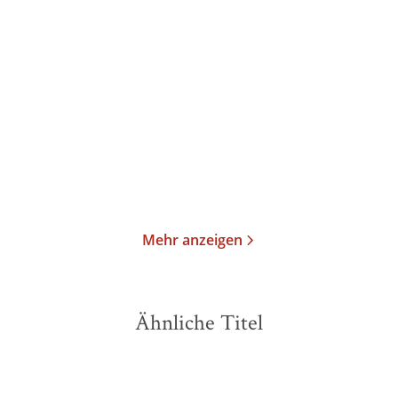
Thomas Mann
Thomas Mann
Joseph und seine Brüder
Späte Erzählungen 1919-
I. Die Gesc ...
1953
Taschenbuch
Taschenbuch
19,00
€
*
18,00
€
*
Merken
Merken
Mehr anzeigen
Ähnliche Titel