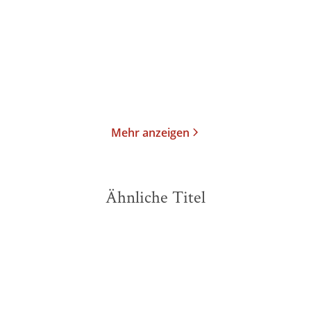
Taschenbuch
Taschenbuch
19,00
€
*
18,00
€
*
Merken
Merken
Mehr anzeigen
Ähnliche Titel
NEU