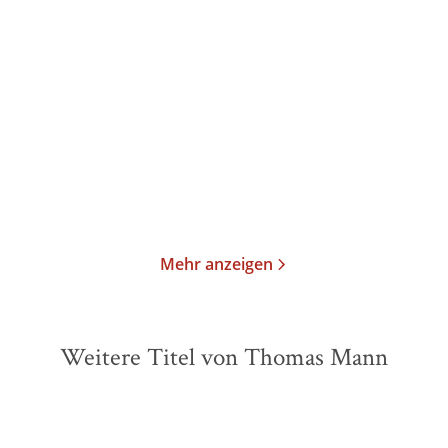
Thomas Mann
Elisabeth Galvan
Thomas Mann
Elisabeth Galvan
Fiorenza, Gedichte,
Fiorenza, Gedichte,
Filmentwürfe
Filmentwürfe
Gebundene Ausgabe
Gebundene Ausgabe
135,00
€
*
55,00
€
*
Im Handel kaufen
Merken
Merken
Mehr anzeigen
Weitere Titel von Thomas Mann