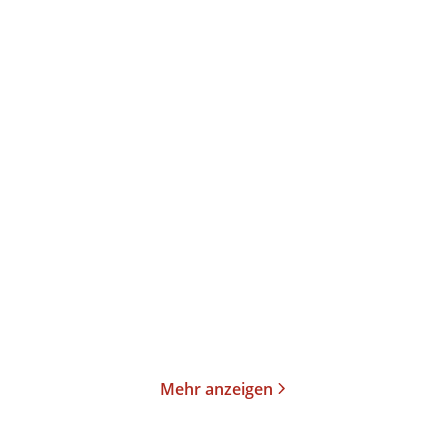
Daniel Speck
Clara Langenbach
Villa Rivolta
Die Senfblütensaga - Zeit
für Träum ...
Gebundene Ausgabe
E-Book
25,00
€
*
18,99
€
*
Merken
Merken
Mehr anzeigen