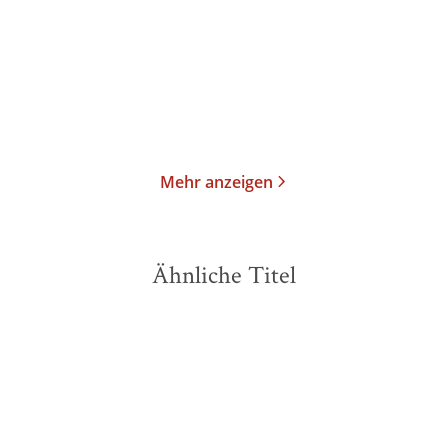
Taschenbuch
Taschenbuch
20,00
€
*
12,99
€
*
Im Handel kaufen
Merken
Merken
Mehr anzeigen
Ähnliche Titel
NEU
NEU