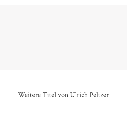
Peltzer ist ein gerissener und großartiger Erzähler.
Philipp Haibach,
Berliner Morgenpost, 12. März 2024
Weitere Titel von Ulrich Peltzer
NEU