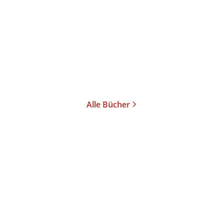
blicktest ...
Gebundene Ausgabe
24,00
€
*
Merken
Alle Bücher
Katerina
Ines
Petra
Poladjan
Geipel
Zickmann