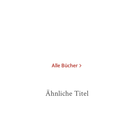
Hinten sind Rezepte drin
Taschenbuch
15,00
€
*
Merken
Alle Bücher
Ähnliche Titel