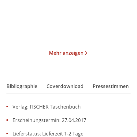
Paperback
Paperback
18,00
€
*
16,99
€
*
Im Handel kaufen
Merken
Merken
Mehr anzeigen
Bibliographie
Coverdownload
Pressestimmen
Verlag: FISCHER Taschenbuch
Erscheinungstermin: 27.04.2017
Lieferstatus: Lieferzeit 1-2 Tage