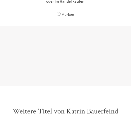
oder im Handel kaufen
Merken
Lachen und Scheitern gehören bei Katrin Bauerfeind
zusammen. Von beidem gibt es bei ihr reichlich.
Markus Pins,
TVinfo, 26. Februar 2014
Weitere Titel von Katrin Bauerfeind