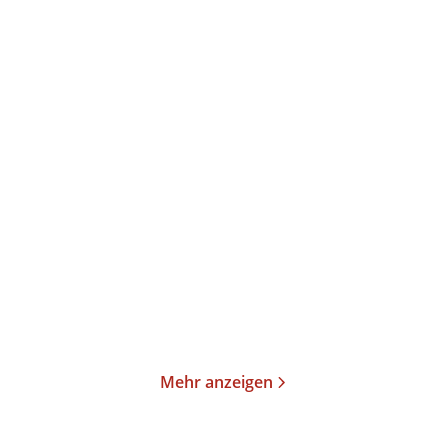
Mary Kay Andrews
Mary Kay Andrews
Sommerprickeln
Sommer im Herzen
Taschenbuch
Taschenbuch
16,00
€
*
18,00
€
*
Merken
Merken
Mehr anzeigen