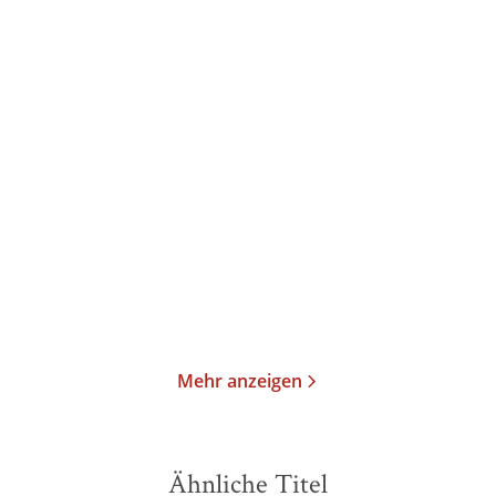
Mary Kay Andrews
Shelby Van Pelt
Sommerhotel am Meer
Das Glück hat acht Arme
Taschenbuch
Taschenbuch
13,00
€
*
14,00
€
*
Merken
Merken
Mehr anzeigen
Ähnliche Titel