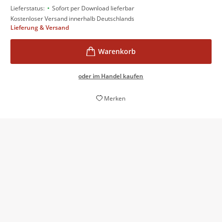
•
Lieferstatus:
Sofort per Download lieferbar
Kostenloser Versand innerhalb Deutschlands
Lieferung & Versand
oder im Handel kaufen
Merken
Auch haben ihre Geschichten etwas ganz Großes –
man kann sich einfach fallen lassen beim Lesen.
Leichte und lockere Sommerlektüre!
Alex Dengler,
denglers-buchkritik.de, 07. Juli 2014