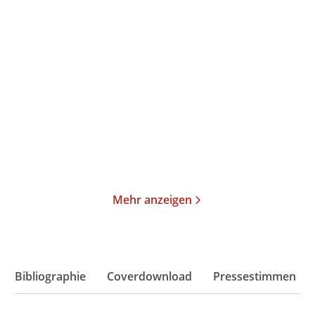
Daria Lavelle
Yukihisa Yamamoto
Aftertaste
Tokyo Flower Shop – Der
kleine Blum ...
Paperback
Gebundene Ausgabe
18,00
€
*
22,00
€
*
Merken
Merken
Mehr anzeigen
Bibliographie
Coverdownload
Pressestimmen