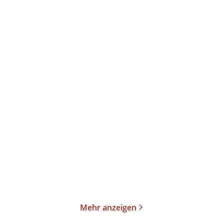
Harald Welzer
Richard David Precht
Harald
Welzer
Nachruf auf mich selbst.
Die vierte Gewalt – Wie
Mehrheitsme ...
Taschenbuch
Gebundene Ausgabe
14,00
€
*
22,00
€
*
Merken
Merken
Mehr anzeigen