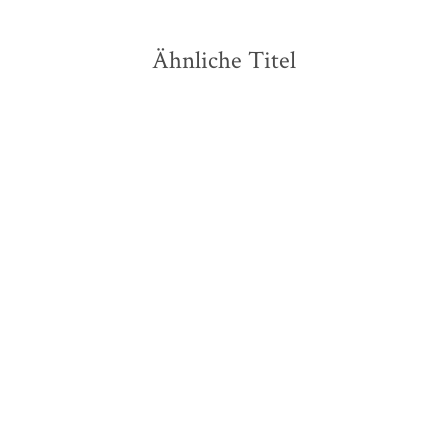
Ähnliche Titel
Max Czollek
Hadija Haruna-
Naomi Klein