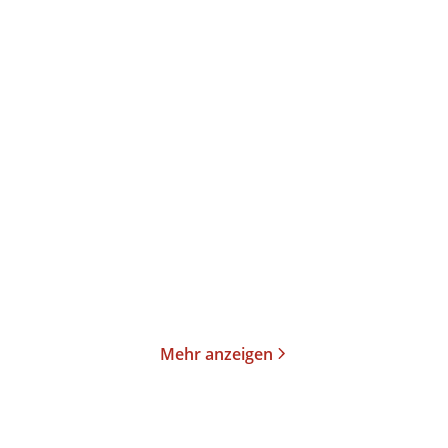
Kurt-Ingo Flessau
Renata Yesner
Schule der Diktatur
Jeder Tag war Jom
Kippur
Taschenbuch
E-Book
19,99
€
*
14,99
€
*
Merken
Merken
Mehr anzeigen