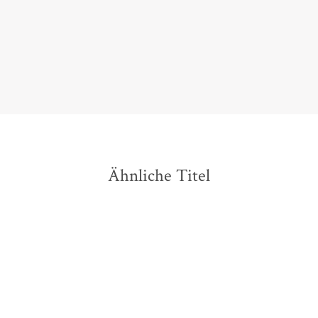
ein Zeugnis, das wirklich jeder und jede zur Kenntnis
nehmen sollte.
Ilko-Sascha Kowalczuk,
Das Historisch-Politische Buch, 20. Oktober 2025
Ähnliche Titel