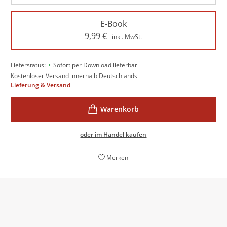
E-Book
9,99
€
inkl. MwSt.
•
Lieferstatus:
Sofort per Download lieferbar
Kostenloser Versand innerhalb Deutschlands
Lieferung & Versand
oder im Handel kaufen
Merken
Das Buch ist in jeder Hinsicht ein großes Ereignis, ein
Denkmal, ein Mahnmal, ein Monument, ein Friedhof,