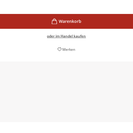
oder im Handel kaufen
Merken
ein Denkmal, ein Mahnmal, ein Monument, ein Friedhof, ein Zeu
sollte.
Ilko-Sascha Kowalczuk,
Das Historisch-Politische Buch, 20. Oktober 2025