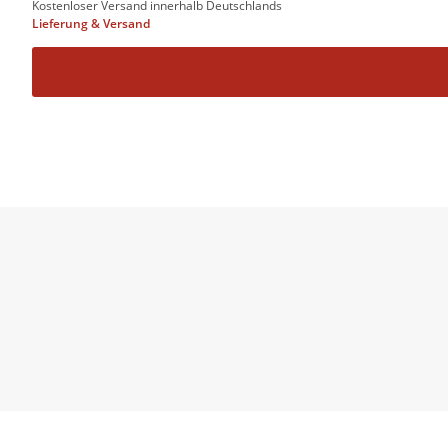
Kostenloser Versand innerhalb Deutschlands
Lieferung & Versand
Das Buch ist in jeder Hinsicht ein großes Ereignis, 