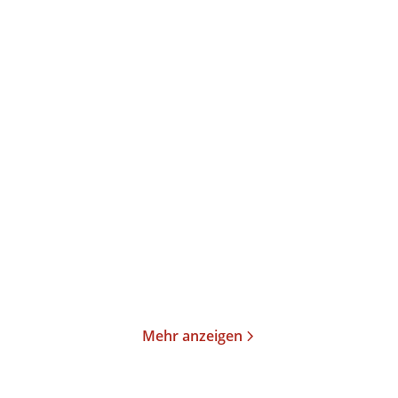
Oksana Sabuschko
Elke Heidenreich
Die längste Buchtour
Neulich im Himmel
Taschenbuch
Taschenbuch
15,00
€
*
15,00
€
*
Merken
Merken
Mehr anzeigen