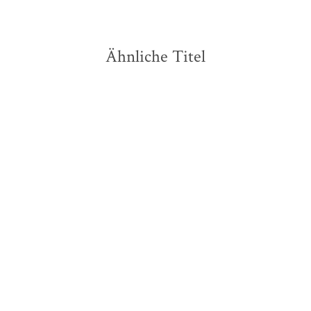
Ähnliche Titel
László Krasznahorkai
Thomas Mann