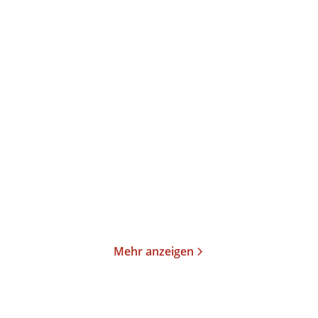
Oksana Sabuschko
Elke Heidenreich
Die längste Buchtour
Neulich im Himmel
Taschenbuch
Taschenbuch
15,00
€
*
15,00
€
*
Merken
Merken
Mehr anzeigen