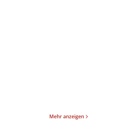
Oksana Sabuschko
Elke Heidenreich
Die längste Buchtour
Neulich im Himmel
Taschenbuch
Taschenbuch
15,00
€
*
15,00
€
*
Merken
Merken
Mehr anzeigen