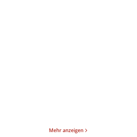
Oksana Sabuschko
Elke Heidenreich
Die längste Buchtour
Neulich im Himmel
Taschenbuch
Taschenbuch
15,00
€
*
15,00
€
*
Merken
Merken
Mehr anzeigen