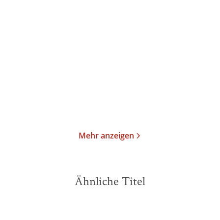
Franz Kafka
Franz Kafka
Sebastian Guggolz
Die Erzählungen
Zerstreutes
Hinausschauen und ander
...
Gebundene Ausgabe
Gebundene Ausgabe
26,00
€
*
14,00
€
*
Merken
Merken
Mehr anzeigen
Ähnliche Titel