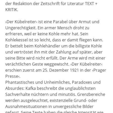
der Redaktion der Zeitschrift für Literatur TEXT +
KRITIK.
›Der Kübelreiter‹ ist eine Parabel über Armut und
Ungerechtigkeit. Ein armer Mensch droht zu
erfrieren, weil er keine Kohle mehr hat. Sein
Kohlekessel ist so leicht, dass er damit fliegen kann.
Er bettelt beim Kohlehändler um die billigste Kohle
und vertröstet ihn mit der Zahlung auf später, aber
seine Bitte wird nicht erfüllt. Der Arme wird mit einer
verächtlichen Geste weggewischt. ›Der Kübelreiter‹
erschien zuerst am 25. Dezember 1921 in der ›Prager
Presse‹.
Phantastisches und Unheimliches, Paradoxes und
Absurdes: Kafka beschreibt die unglaublichsten
Sachverhalte nüchtern und minutiös. Grenzbereiche
werden ausgeleuchtet, existenzielle Grund- oder
Ausnahmesituationen in unvergessliche Bilder
gefasst. Seine Texte haben die gleiche Intensität wie