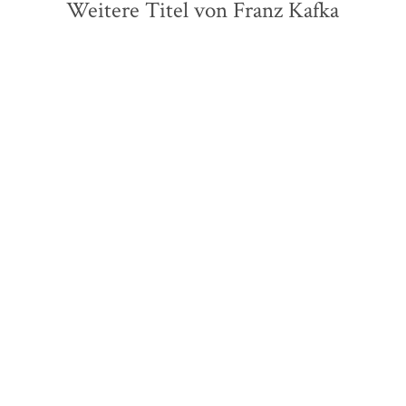
Weitere Titel von Franz Kafka
ZUKÜNFTIG
ZUKÜNFTIG
Franz Kafka
Hans-Gerd Koch
Franz Kafka
Briefe 1921-1922
Briefe 1921-1922