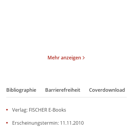
Taschenbuch
Taschenbuch
15,00
€
*
15,00
€
*
Merken
Merken
Mehr anzeigen
Bibliographie
Barrierefreiheit
Coverdownload
Verlag: FISCHER E-Books
Erscheinungstermin: 11.11.2010